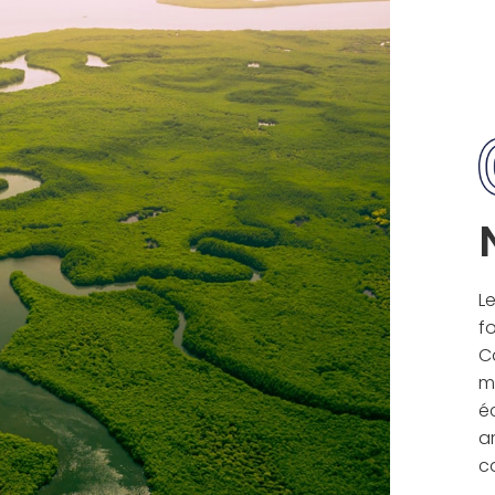
Le
fo
C
m
é
ar
c