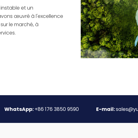
instable et un
vons œuvré à l'excellence
sur le marché, à
rvices.
WhatsApp:
+86 176 3850 9590
E-mail:
sales@y