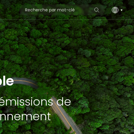
le
 émissions de
ronnement